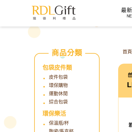
">
最
N
首
包袋皮件類
皮件包袋
環保購物
運動休閒
綜合包袋
環保樂活
保溫瓶/杯
陶瓷/馬克杯