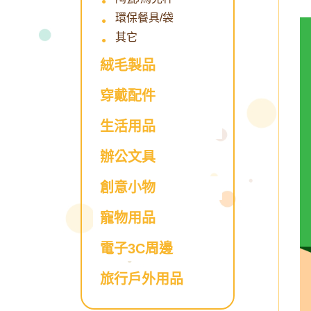
環保餐具/袋
其它
絨毛製品
穿戴配件
生活用品
辦公文具
創意小物
寵物用品
電子3C周邊
旅行戶外用品