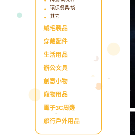
環保餐具/袋
其它
絨毛製品
穿戴配件
生活用品
辦公文具
創意小物
寵物用品
電子3C周邊
旅行戶外用品