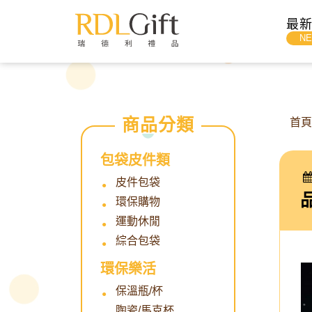
">
最
N
首
包袋皮件類
皮件包袋
品
環保購物
運動休閒
綜合包袋
環保樂活
保溫瓶/杯
陶瓷/馬克杯